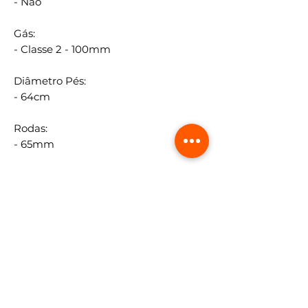
- Não
Gás:
- Classe 2 - 100mm
Diâmetro Pés:
- 64cm
Rodas:
- 65mm
Braços:
- Fixos
Almofadas:
- Não
Altura do chão até apoio de braço:
- 73 - 83cm