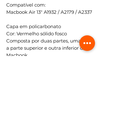
Compatível com:
Macbook Air 13" A1932 / A2179 / A2337
Capa em policarbonato
Cor: Vermelho sólido fosco
Composta por duas partes, uma para
a parte superior e outra inferior do
Macbook
Protege e mantem seu Macbook
Lindo
Pacote: 1 Capa
SIGA-NOS NO INSTAGRAM
Salvador Norte Shopping