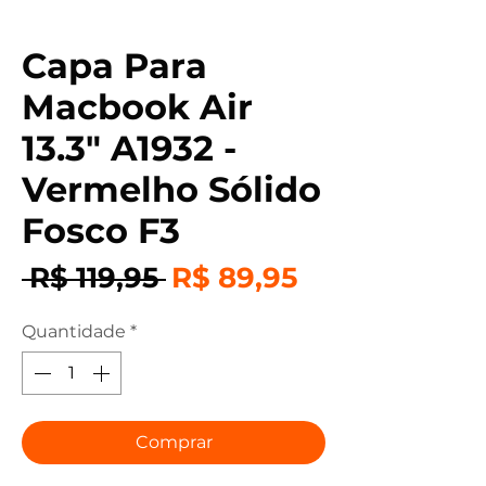
Capa Para
Macbook Air
13.3" A1932 -
Vermelho Sólido
Fosco F3
Preço
Preço
 R$ 119,95 
R$ 89,95
normal
promocional
Quantidade
*
Comprar