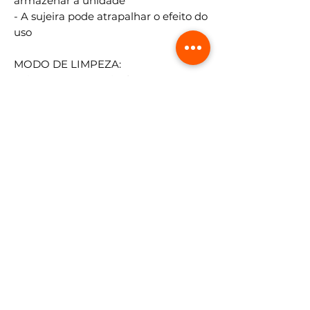
armazenar a unidade
- A sujeira pode atrapalhar o efeito do
uso
MODO DE LIMPEZA:
- Limpe o ponto sujo do
massageador com pano úmido com
material neutro
- Limpe novamente com pano seco
sem pressionar muito
ITENS INCLUSOS:
1 Base adesiva
1 Gerador de estímulos
1 Cabo USB
1 Manual de instruções
ESPECIFICAÇÕES TÉCNICAS:
- 8 modalidades
- 19 intensidades