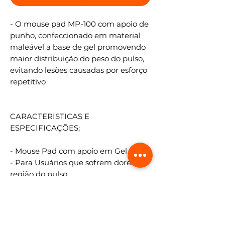
- O mouse pad MP-100 com apoio de
punho, confeccionado em material
maleável a base de gel promovendo
maior distribuição do peso do pulso,
evitando lesões causadas por esforço
repetitivo
CARACTERISTICAS E
ESPECIFICAÇÕES;
- Mouse Pad com apoio em Gel
- Para Usuários que sofrem dores na
região do pulso
- Melhora o conforto tanto no uso
doméstico ou no trabalho
- Altura 250 mm Largura 230 mm
Espessura 25 mm