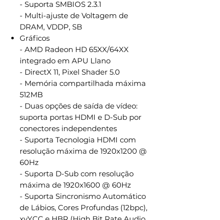
- Suporta SMBIOS 2.3.1
- Multi-ajuste de Voltagem de
DRAM, VDDP, SB
Gráficos
- AMD Radeon HD 65XX/64XX
integrado em APU Llano
- DirectX 11, Pixel Shader 5.0
- Memória compartilhada máxima
512MB
- Duas opções de saída de vídeo:
suporta portas HDMI e D-Sub por
conectores independentes
- Suporta Tecnologia HDMI com
resolução máxima de 1920x1200 @
60Hz
- Suporta D-Sub com resolução
máxima de 1920x1600 @ 60Hz
- Suporta Sincronismo Automático
de Lábios, Cores Profundas (12bpc),
xvYCC e HBR (High Bit Rate Audio