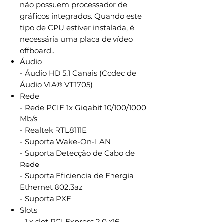
não possuem processador de
gráficos integrados. Quando este
tipo de CPU estiver instalada, é
necessária uma placa de vídeo
offboard..
Áudio
- Áudio HD 5.1 Canais (Codec de
Áudio VIA® VT1705)
Rede
- Rede PCIE 1x Gigabit 10/100/1000
Mb/s
- Realtek RTL8111E
- Suporta Wake-On-LAN
- Suporta Detecção de Cabo de
Rede
- Suporta Eficiencia de Energia
Ethernet 802.3az
- Suporta PXE
Slots
- 1 x slot PCI Express 2.0 x16