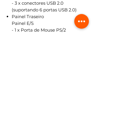
- 3 x conectores USB 2.0
(suportando 6 portas USB 2.0)
Painel Traseiro
Painel E/S
- 1 x Porta de Mouse PS/2
- 1 x Porta de Teclado PS/2
- 1 x Porta D-Sub
- 1 x Porta HDMI
- 6 x Portas USB 2.0 Prontas-Para-
o-Uso
- 1 x Porta de Rede RJ-45 com LED
(LED de ACESSO E LED de
VELOCIDADE)
- Conector de Áudio HD: Entrada
de Linha / Alto-Falante Frontal /
Microfone
Recursos Únicos
- Utilitário ASRock Extreme Tuning
(AXTU)
- ASRock Instant Boot