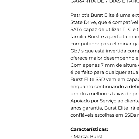
GARANTIA DE 7 DIAS E 1 A
Patriot's Burst Elite é uma ext
State Drive, que é compatíve
SATA capaz de utilizar TLC e
família Burst é a perfeita m
computador para eliminar gar
Gb / s que está invertida com
oferece maior desempenho em
Com apenas 7 mm de altura em
é perfeito para qualquer atual
Burst Elite SSD vem em capac
enquanto continuando a defin
um dos melhores taxas de p
Apoiado por Serviço ao client
anos garantia, Burst Elite ir
confiáveis escolhas em SSDs
Características:
- Marca: Burst