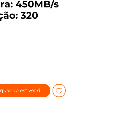
tura: 450MB/s
ção: 320
Preço
quando estiver disponível