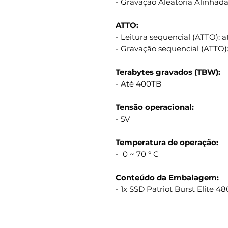
- Gravação Aleatória Alinhad
ATTO:
- Leitura sequencial (ATTO): 
- Gravação sequencial (ATTO)
Terabytes gravados (TBW):
- Até 400TB
Tensão operacional:
- 5V
Temperatura de operação:
- 0 ~ 70 ° C
Conteúdo da Embalagem:
- 1x SSD Patriot Burst Elite 4