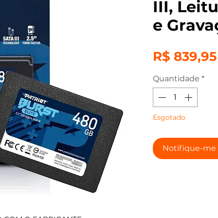
III, Lei
e Grava
R$ 839,95
Quantidade
*
Esgotado
Notifique-me 