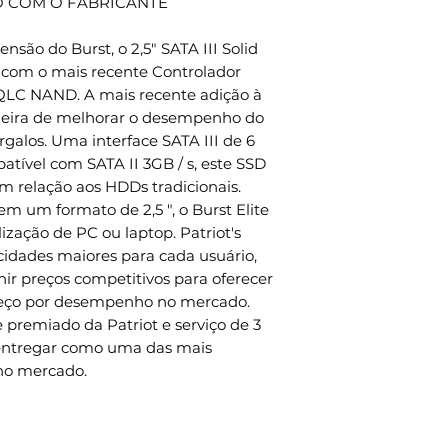
NO COM O FABRICANTE
ensão do Burst, o 2,5" SATA III Solid
l com o mais recente Controlador
 QLC NAND. A mais recente adição à
aneira de melhorar o desempenho do
galos. Uma interface SATA III de 6
patível com SATA II 3GB / s, este SSD
 relação aos HDDs tradicionais.
 um formato de 2,5 ", o Burst Elite
ização de PC ou laptop. Patriot's
idades maiores para cada usuário,
ir preços competitivos para oferecer
reço por desempenho no mercado.
e premiado da Patriot e serviço de 3
á entregar como uma das mais
 no mercado.