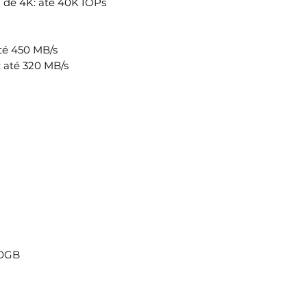
a de 4K: até 40K IOPs
até 450 MB/s
: até 320 MB/s
80GB