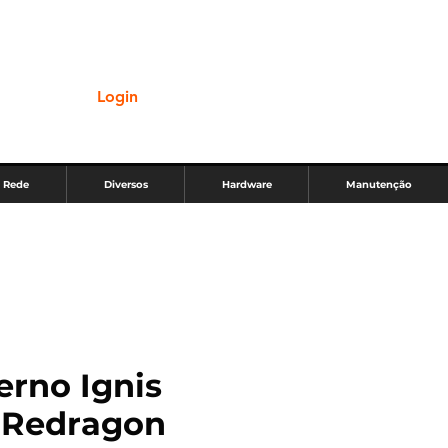
Login
Rede
Diversos
Hardware
Manutenção
erno Ignis
l Redragon