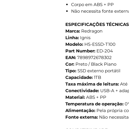
Corpo em ABS + PP
Não necessita fonte extern
ESPECIFICAÇÕES TÉCNICAS
Marca:
Redragon
Linha:
Ignis
Modelo:
HS-ESSD-T100
Part Number:
ED-204
EAN:
7898972678302
Cor:
Preto / Black Piano
Tipo:
SSD externo portátil
Capacidade:
1TB
Taxa máxima de leitura:
Até
Conectividade:
USB-A + adap
Material:
ABS + PP
Temperatura de operação:
0°
Alimentação:
Pela própria c
Fonte externa:
Não necessita