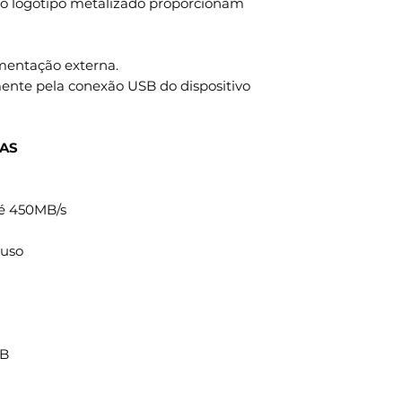
o logotipo metalizado proporcionam
imentação externa.
mente pela conexão USB do dispositivo
CAS
té 450MB/s
luso
SB