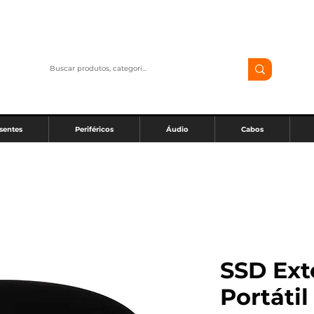
sentes
Periféricos
Áudio
Cabos
SSD Ext
Portáti