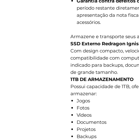
Garantia contra defeitos 
período restante diretame
apresentação da nota fisca
acessórios.
Armazene e transporte seus 
SSD Externo Redragon Ignis 
Com design compacto, velocid
compatibilidade com computad
indicado para backups, docume
de grande tamanho.
1TB DE ARMAZENAMENTO
Possui capacidade de 1TB, o
armazenar:
Jogos
Fotos
Vídeos
Documentos
Projetos
Backups