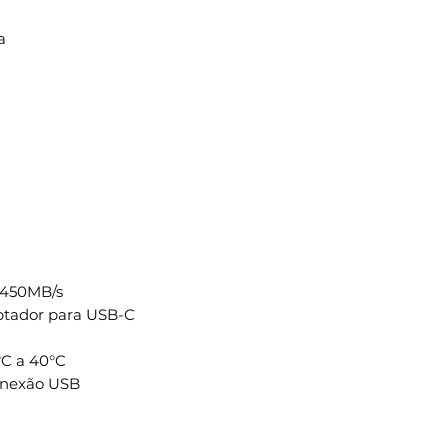
a
 450MB/s
tador para USB-C
C a 40°C
onexão USB