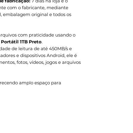
de fabricação:
7 dias na loja e o
nte com o fabricante, mediante
l, embalagem original e todos os
arquivos com praticidade usando o
Portátil 1TB Preto
.
ade de leitura de até 450MB/s e
ores e dispositivos Android, ele é
ntos, fotos, vídeos, jogos e arquivos
ferecendo amplo espaço para