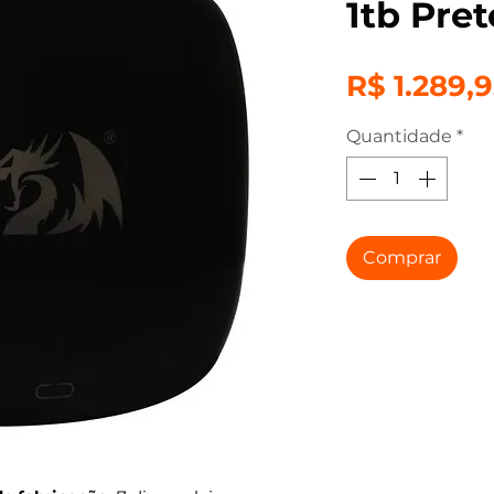
1tb Pret
R$ 1.289,
Quantidade
*
Comprar