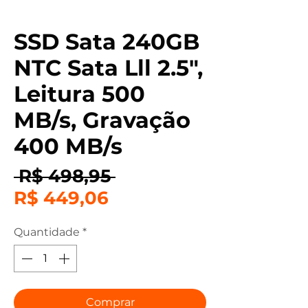
SSD Sata 240GB
NTC Sata Lll 2.5",
Leitura 500
MB/s, Gravação
400 MB/s
Preço
 R$ 498,95 
Preço
normal
R$ 449,06
promocional
Quantidade
*
Comprar