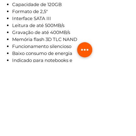
Capacidade de 120GB
Formato de 2,5"
Interface SATA III
Leitura de até 500MB/s
Gravação de até 400MB/s
Memória flash 3D TLC NAND
Funcionamento silencioso
Baixo consumo de energia
Indicado para notebooks e
desktops
ESPECIFICAÇÕES TÉCNICAS
Marca:
NTC
Modelo:
NTCKF-F6S-120
Tipo:
SSD interno
Capacidade:
240GB
Formato:
2,5 polegadas
Interface:
SATA III 6Gbps
Leitura sequencial:
Até 500MB/s