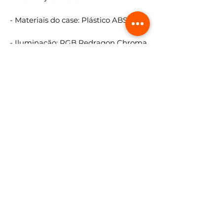
- Materiais do case: Plástico ABS
- Iluminação: RGB Redragon Chroma
Mk.II
- Rollover: N-Key Rollover
- Comprimento do cabo: 1.8 m
- Keycaps: ABS doubleshot
Conteúdo da Embalagem:
- Teclado Mecânico Gamer Redragon
Fizz Rgb Branco Swich Brown