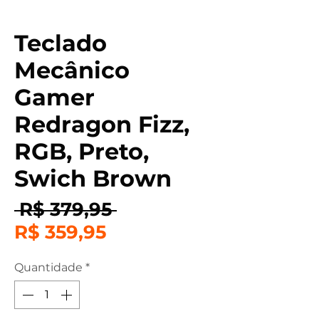
Teclado
Mecânico
Gamer
Redragon Fizz,
RGB, Preto,
Swich Brown
Preço
 R$ 379,95 
Preço
normal
R$ 359,95
promocional
Quantidade
*