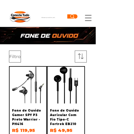
Filtro
Fone de Ouvido
Fone de Ouvido
Gamer SPY P3
Auricular Com
Preto Warrior -
Fio Tipo-C
PH416
Fortrek EB210
Preço
Preço
R$ 119,95
R$ 49,95