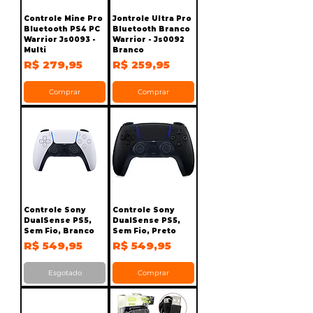
Controle Mine Pro
Jontrole Ultra Pro
Bluetooth PS4 PC
Bluetooth Branco
Warrior Js0093 -
Warrior - Js0092
Multi
Branco
Preço
Preço
R$ 279,95
R$ 259,95
Comprar
Comprar
Controle Sony
Controle Sony
DualSense PS5,
DualSense PS5,
Sem Fio, Branco
Sem Fio, Preto
Preço
Preço
R$ 549,95
R$ 549,95
Esgotado
Comprar