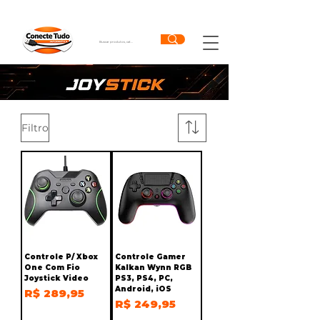
Filtro
Controle P/ Xbox
Controle Gamer
One Com Fio
Kalkan Wynn RGB
Joystick Video
PS3, PS4, PC,
Android, iOS
Preço
R$ 289,95
Preço
R$ 249,95