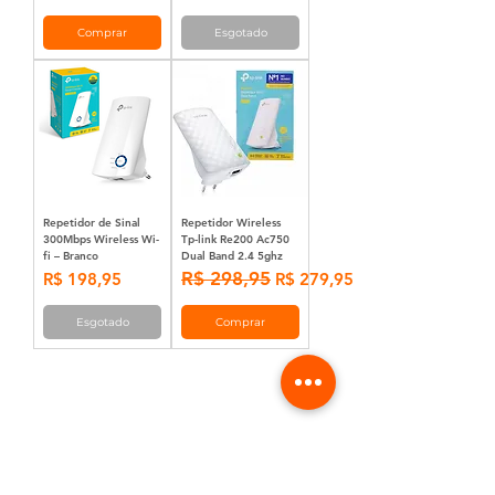
Comprar
Esgotado
Repetidor de Sinal
Repetidor Wireless
300Mbps Wireless Wi-
Tp-link Re200 Ac750
fi – Branco
Dual Band 2.4 5ghz
Preço
Preço normal
R$ 298,95
Preço promocional
R$ 198,95
R$ 279,95
Esgotado
Comprar
1
/
1