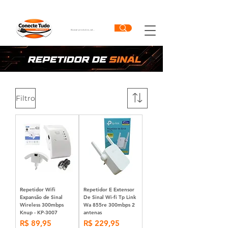
Filtro
Repetidor Wifi
Repetidor E Extensor
Expansão de Sinal
De Sinal Wi-fi Tp Link
Wireless 300mbps
Wa 855re 300mbps 2
Knup - KP-3007
antenas
Preço
Preço
R$ 89,95
R$ 229,95