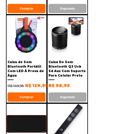
Comprar
Esgotado
Caixa de Som
Caixa De Som
Bluetooth Portátil
Bluetooth Q3 Usb
Com LED Á Prova de
Sd Aux Com Suporte
Água
Para Celular Preto
Preço normal
Preço promocional
Preço
R$ 129,95
R$ 98,95
R$ 149,95
Comprar
Esgotado