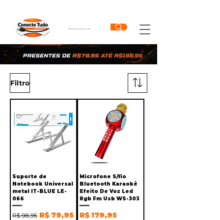
Filtro
Suporte de
Microfone S/fio
Notebook Universal
Bluetooth Karaokê
metal IT-BLUE LE-
Efeito De Voz Led
066
Rgb Fm Usb WS-303
Preço normal
Preço promocional
Preço
R$ 79,95
R$ 179,95
R$ 98,95