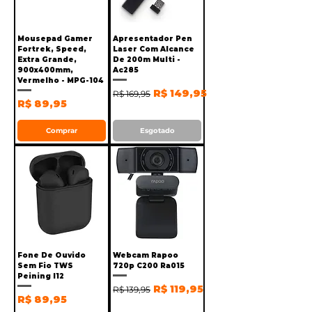
Mousepad Gamer
Apresentador Pen
Fortrek, Speed,
Laser Com Alcance
Extra Grande,
De 200m Multi -
900x400mm,
Ac285
Vermelho - MPG-104
Preço normal
Preço promocional
R$ 149,95
R$ 169,95
Preço
R$ 89,95
Comprar
Esgotado
Fone De Ouvido
Webcam Rapoo
Sem Fio TWS
720p C200 Ra015
Peining I12
Preço normal
Preço promocional
R$ 119,95
R$ 139,95
Preço
R$ 89,95