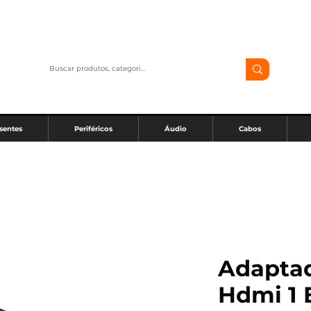
ESCONTO ESPECIAL DE 10% NO PIX PARA COMPRAS ONL
sentes
Periféricos
Áudio
Cabos
Adaptad
Hdmi 1 