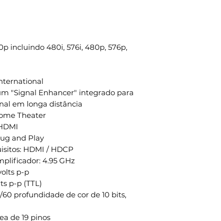
p incluindo 480i, 576i, 480p, 576p,
nternational
m "Signal Enhancer" integrado para
inal em longa distância
 Home Theater
s HDMI
Plug and Play
isitos: HDMI / HDCP
plificador: 4.95 GHz
volts p-p
ts p-p (TTL)
/60 profundidade de cor de 10 bits,
ea de 19 pinos