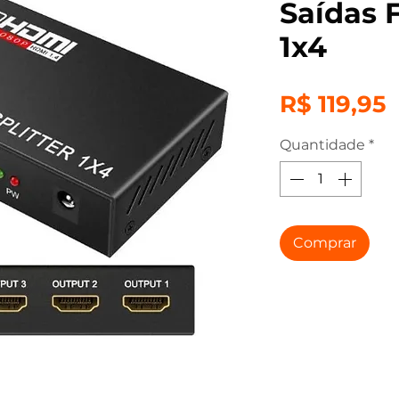
Saídas 
1x4
P
R$ 119,95
Quantidade
*
Comprar