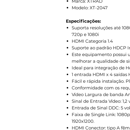
Marca: XTRAD
Modelo: XT-2047
Especificações:
Suporta resoluções até 1080
720p e 1080i
HDMI Categoria 1.4
Suporte ao padrão HDCP I
Este equipamento possui u
melhorar a qualidade de s
Ideal para integração de
1 entrada HDMI x 4 saída
Fácil e rápida instalação. 
Conformidade com os requ
Vídeo Largura de banda Am
Sinal de Entrada Vídeo: 1,2 
Entrada de Sinal DDC: 5 vol
Faixa de Single Link: 1080p
1920x1200.
HDMI Conector: tipo A fêm