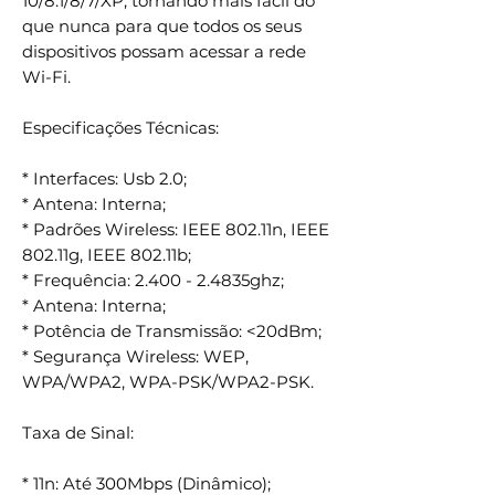
10/8.1/8/7/XP, tornando mais fácil do
que nunca para que todos os seus
dispositivos possam acessar a rede
Wi-Fi.
Especificações Técnicas:
* Interfaces: Usb 2.0;
* Antena: Interna;
* Padrões Wireless: IEEE 802.11n, IEEE
802.11g, IEEE 802.11b;
* Frequência: 2.400 - 2.4835ghz;
* Antena: Interna;
* Potência de Transmissão: <20dBm;
* Segurança Wireless: WEP,
WPA/WPA2, WPA-PSK/WPA2-PSK.
Taxa de Sinal:
* 11n: Até 300Mbps (Dinâmico);