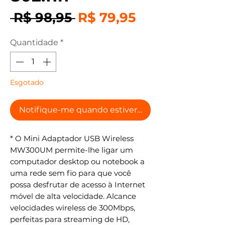
Preço
Preço
 R$ 98,95 
R$ 79,95
normal
promocional
Quantidade
*
Esgotado
Notifique-me quando estiver disponível
* O Mini Adaptador USB Wireless
MW300UM permite-lhe ligar um
computador desktop ou notebook a
uma rede sem fio para que você
possa desfrutar de acesso à Internet
móvel de alta velocidade. Alcance
velocidades wireless de 300Mbps,
perfeitas para streaming de HD,