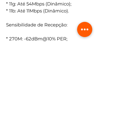
* 11g: Até 54Mbps (Dinâmico);
* 11b: Até 11Mbps (Dinâmico).
Sensibilidade de Recepção:
* 270M: -62dBm@10% PER;
* 130M: -65dBm@10% PER;
* 108M: -68dBm@10% PER;
* 54M: -68dBm@10% PER;
* 11M: -85dBm@8% PER;
* 6M: -88dBm@10% PER;
* 1M: -90dBm@8% PER.
Certificações:
* CE, ROHS.
Ambiente: