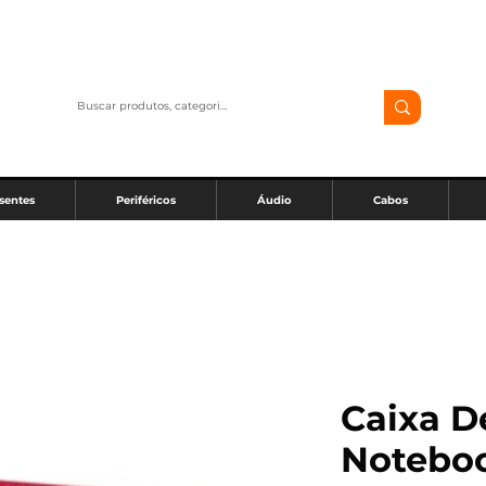
sentes
Periféricos
Áudio
Cabos
Caixa D
Noteboo