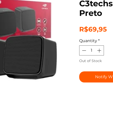
C3techs
Preto
P
R$69,95
Quantity
*
Out of Stock
Notify W