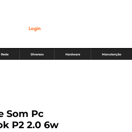
Login
Rede
Diversos
Hardware
Manutenção
e Som Pc
k P2 2.0 6w