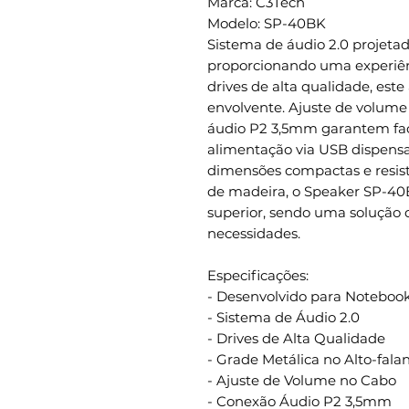
Marca: C3Tech
Modelo: SP-40BK
Sistema de áudio 2.0 projeta
proporcionando uma experiên
drives de alta qualidade, este
envolvente. Ajuste de volume
áudio P2 3,5mm garantem fac
alimentação via USB dispensa
dimensões compactas e resis
de madeira, o Speaker SP-40
superior, sendo uma solução d
necessidades.
Especificações:
- Desenvolvido para Noteboo
- Sistema de Áudio 2.0
- Drives de Alta Qualidade
- Grade Metálica no Alto-fala
- Ajuste de Volume no Cabo
- Conexão Áudio P2 3,5mm