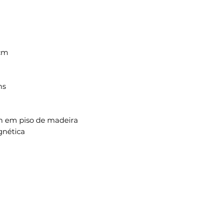
 cm
ms
cm em piso de madeira
gnética