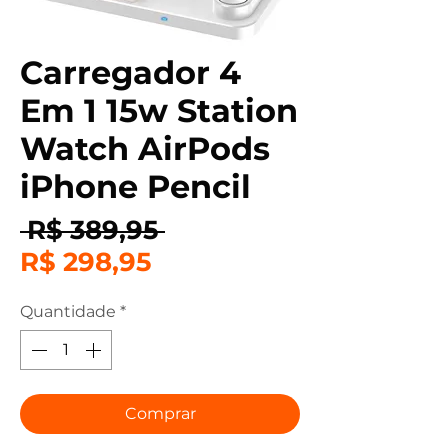
Carregador 4
Em 1 15w Station
Watch AirPods
iPhone Pencil
Preço
 R$ 389,95 
Preço
normal
R$ 298,95
promocional
Quantidade
*
Comprar