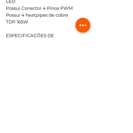
LED
Possui Conector 4 Pinos PWM
Possui 4 heatpipes de cobre
TDP 165W
ESPECIFICAÇÕES DE
REFRIGERAÇÃO
Quantidade de Lâminas: 9
Tipo de Rolamento: Hidráulico
Velocidade de Cooler: 1200 RPM
Fluxo de Ar: até 38 CFM
Nível de Ruído: 25 dBA ±10%
COMPATIBILIDADE
INTEL LGA 775/115x/1366
AMD
FM1/FM2/AM2/AM2+/AM3/AM3+/AM4