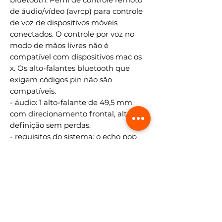
de áudio/vídeo (avrcp) para controle
de voz de dispositivos móveis
conectados. O controle por voz no
modo de mãos livres não é
compatível com dispositivos mac os
x. Os alto-falantes bluetooth que
exigem códigos pin não são
compatíveis.
- áudio: 1 alto-falante de 49,5 mm
com direcionamento frontal, alta
definição sem perdas.
- requisitos do sistema: o echo pop
vem pronto para se conectar à rede
wifi. O aplicativo alexa é compatível
com dispositivos fire os, android e ios,
e também é acessível pelo
navegador da web. Determinadas
skills e serviços podem exigir taxas de
inscrição ou outros tipos de taxa.