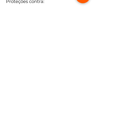
Proteções contra:
- Curto-circuito
- Sobrecarga
- Sobreaquecimento
- Sobrecorrente
- Sobretensão
Itens inclusos:
- 01x Fonte Carregador 60W Bivolt
16.5V 3.65A APP-60
SIGA-NOS NO INSTAGRAM
Salvador Norte Shopping
Shopping Riomar
Loja Atibaia/ SP