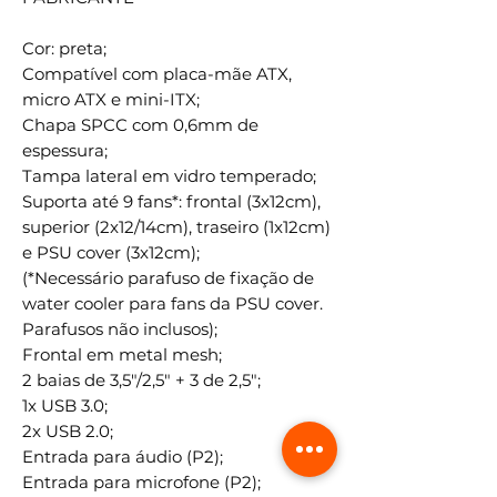
Cor: preta;
Compatível com placa-mãe ATX,
micro ATX e mini-ITX;
Chapa SPCC com 0,6mm de
espessura;
Tampa lateral em vidro temperado;
Suporta até 9 fans*: frontal (3x12cm),
superior (2x12/14cm), traseiro (1x12cm)
e PSU cover (3x12cm);
(*Necessário parafuso de fixação de
water cooler para fans da PSU cover.
Parafusos não inclusos);
Frontal em metal mesh;
2 baias de 3,5"/2,5" + 3 de 2,5";
1x USB 3.0;
2x USB 2.0;
Entrada para áudio (P2);
Entrada para microfone (P2);