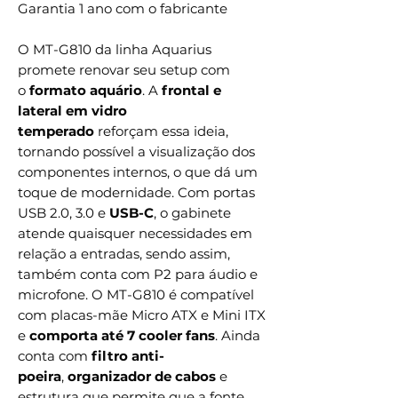
Garantia 1 ano com o fabricante
O MT-G810 da linha Aquarius
promete renovar seu setup com
o
formato aquário
. A
frontal e
lateral em vidro
temperado
reforçam essa ideia,
tornando possível a visualização dos
componentes internos, o que dá um
toque de modernidade. Com portas
USB 2.0, 3.0 e
USB-C
, o gabinete
atende quaisquer necessidades em
relação a entradas, sendo assim,
também conta com P2 para áudio e
microfone. O MT-G810 é compatível
com placas-mãe Micro ATX e Mini ITX
e
comporta até 7 cooler fans
. Ainda
conta com
filtro anti-
poeira
,
organizador de cabos
e
estrutura que permite que a fonte