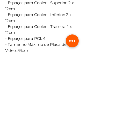
- Espaços para Cooler - Superior: 2 x
12cm
- Espaços para Cooler - Inferior: 2 x
12cm
- Espaços para Cooler - Traseira: 1 x
12cm
- Espaços para PCI: 4
- Tamanho Máximo de Placa de
Vídeo: 33cm
- Tamanho Máximo de CPU
Cooler:16cm
Painel Frontal:
- Possui Porta USB
- Quantidade de Portas USB 2.0: 1
- Quantidade de Portas USB 3.0: 1
- Quantidade de Portas USB Tipo C: 1
- Possui Conector P2 para Áudio e
Microfone
- Tipo de Codec de Áudio: HD Áudio