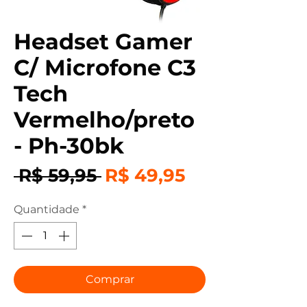
Headset Gamer
C/ Microfone C3
Tech
Vermelho/preto
- Ph-30bk
Preço
Preço
 R$ 59,95 
R$ 49,95
normal
promocional
Quantidade
*
Comprar