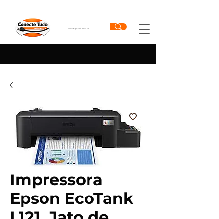
Impressora
Epson EcoTank
L121, Jato de