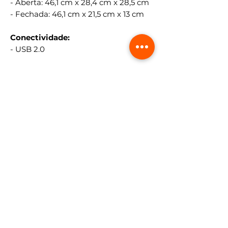
- Aberta: 46,1 cm x 28,4 cm x 28,5 cm
- Fechada: 46,1 cm x 21,5 cm x 13 cm
Conectividade:
- USB 2.0
Manuseio do papel:
- Suporte de Papel: Carta, A4, Ofício,
definido pelo usuário (54 mm x 86
mm a 215,9 mm x 1.200 mm)
- Tamanho máximo do papel: 215,9
mm x 1.200 mm
- Tipos de papel: Papel Comum
- Capacidade de entrada de papel:
Bandeja traseira: até 50 folhas
Energia:
- Consumo de energia: 10 W (em
modo operação)