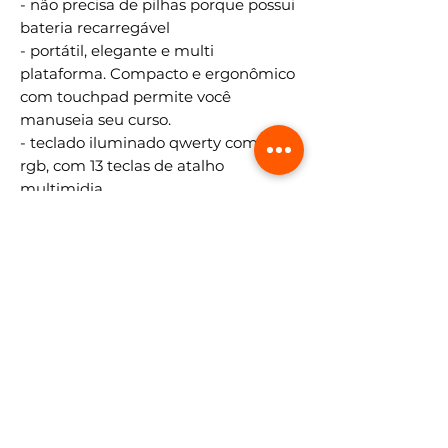
- não precisa de pilhas porque possui
bateria recarregável
- portátil, elegante e multi
plataforma. Compacto e ergonômico
com touchpad permite você
manuseia seu curso.
- teclado iluminado qwerty com luzes
rgb, com 13 teclas de atalho
multimidia
- controle perfeito para
computadores, smartphones, tablets
E smart tvs.
- fácil de transportar
- fácil sistema de scroll (rolamento
cursor do mouse).
- auxilia assistir vídeos, filmes e séries
- custo x benefício.
Atenção: