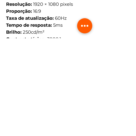
Resolução:
1920 × 1080 pixels
Proporção:
16:9
Taxa de atualização:
60Hz
Tempo de resposta:
5ms
Brilho:
250cd/m²
Contraste típico:
3000:1
Suporte de cores:
16,7 milhões
Ângulo de visão horizontal:
178°
Ângulo de visão vertical:
178°
CONEXÕES
1 × HDMI
1 × VGA
VESA:
75 × 75mm
ALIMENTAÇÃO
Entrada do monitor:
DC 12V
Fonte:
Bivolt automática 100–240V
Consumo ligado:
Aproximadamente
15W
Consumo em standby:
Inferior a