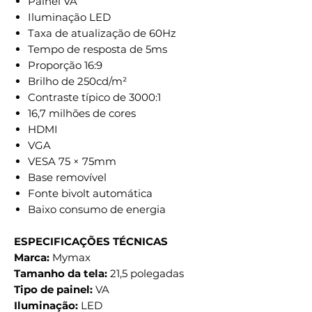
Painel VA
Iluminação LED
Taxa de atualização de 60Hz
Tempo de resposta de 5ms
Proporção 16:9
Brilho de 250cd/m²
Contraste típico de 3000:1
16,7 milhões de cores
HDMI
VGA
VESA 75 × 75mm
Base removível
Fonte bivolt automática
Baixo consumo de energia
ESPECIFICAÇÕES TÉCNICAS
Marca:
Mymax
Tamanho da tela:
21,5 polegadas
Tipo de painel:
VA
Iluminação:
LED