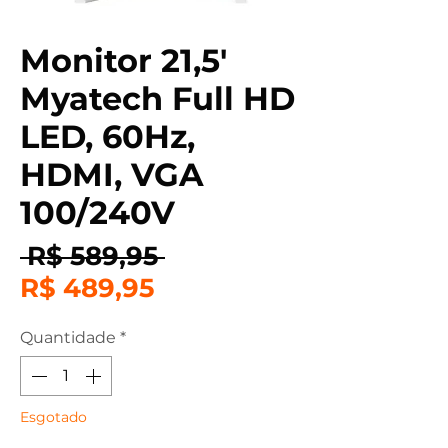
Monitor 21,5′
Myatech Full HD
LED, 60Hz,
HDMI, VGA
100/240V
Preço
 R$ 589,95 
Preço
normal
R$ 489,95
promocional
Quantidade
*
Esgotado