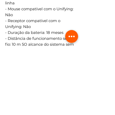
linha
- Mouse compatível com o Unifying:
Não
- Receptor compatível com o
Unifying: Não
- Duração da bateria: 18 meses
- Distância de funcionamento sem
fio: 10 m 5O alcance do sistema sem
fio e a duração de uma bateria
variam, dependendo do usuário, das
condições de computação e do
ambiente.
- Tecnologia sem fio: Receptor nano
Logitech
Requisitos de sistema:
Sistemas operacionais suportados:
- Windows 7,9,10 ou superior