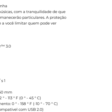
enha
úsicas, com a tranquilidade de que
rmanecerão particulares. A proteção
e a você limitar quem pode ver
r™ 3.0
 s 1
6,60 mm
- 113 ° F (0 ° - 45 ° C)
: 0 ° - 158 ° F (-10 ° - 70 ° C)
compatível com USB 2.0)