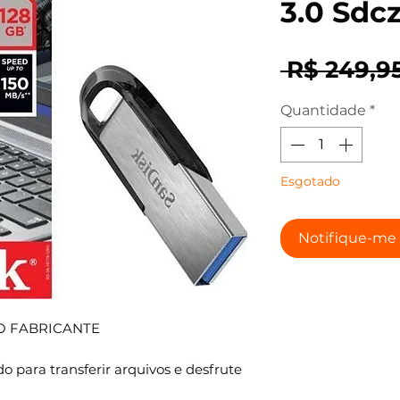
3.0 Sdc
 R$ 249,95
Quantidade
*
Esgotado
Notifique-me 
O FABRICANTE
para transferir arquivos e desfrute