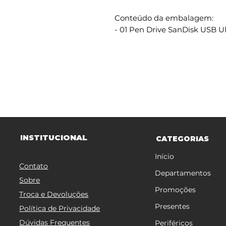
Conteúdo da embalagem:
- 01 Pen Drive SanDisk USB Ul
TITUCIONAL
INS
CATEGORIAS
Início
Contato
Departamentos
Sobre
Promoções
Troca e Devoluções
Presentes
Política de Privacidade
Dúvidas Frequentes
Periféricos