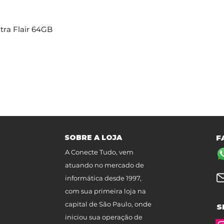
tra Flair 64GB
SOBRE A LOJA
F
A Conecte Tudo, vem
atuando no mercado de
informática desde 1997,
com sua primeira loja na
capital de São Paulo, onde
S
iniciou sua operação de