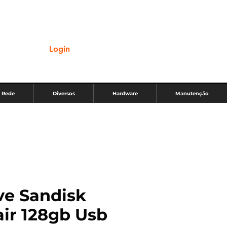
Login
Rede
Diversos
Hardware
Manutenção
ve Sandisk
air 128gb Usb