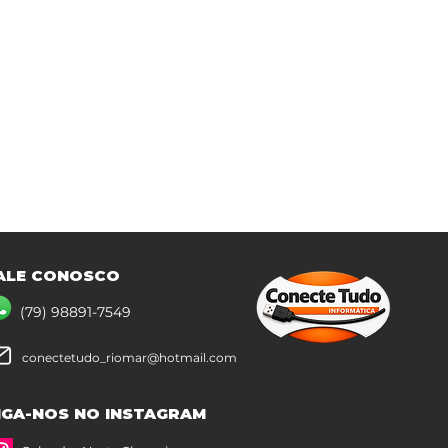
ALE CONOSCO
(79) 98891-7549
conectetudo_riomar@hotmail.com
IGA-NOS NO INSTAGRAM