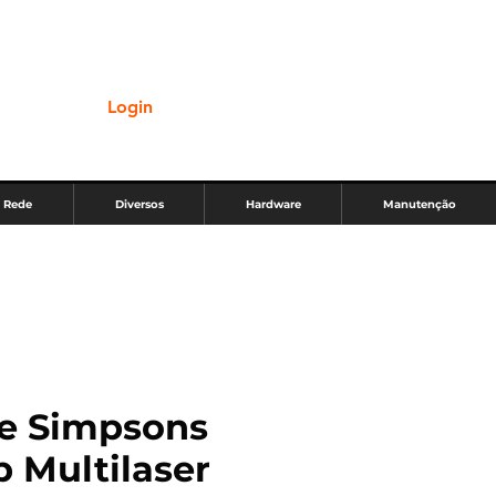
Login
Rede
Diversos
Hardware
Manutenção
e Simpsons
b Multilaser