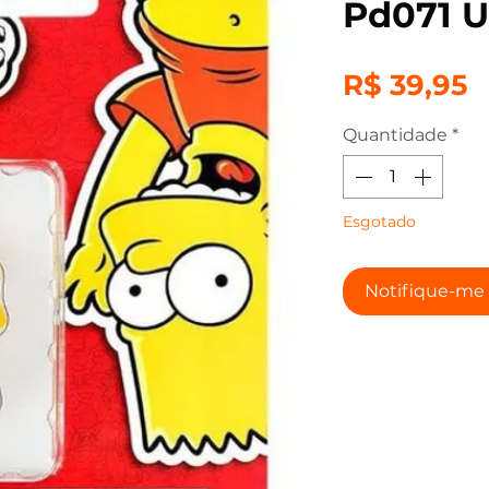
Pd071 U
P
R$ 39,95
Quantidade
*
Esgotado
Notifique-me 