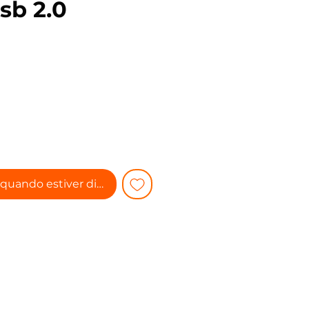
sb 2.0
reço
quando estiver disponível