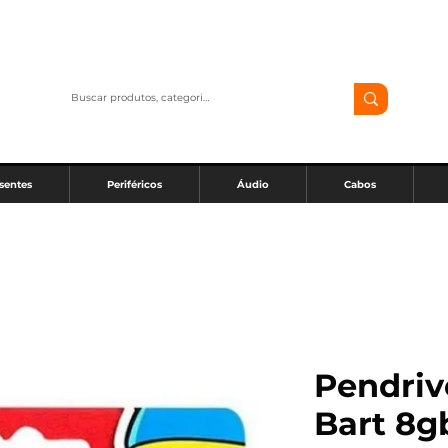
sentes
Periféricos
Áudio
Cabos
Pendriv
Bart 8g