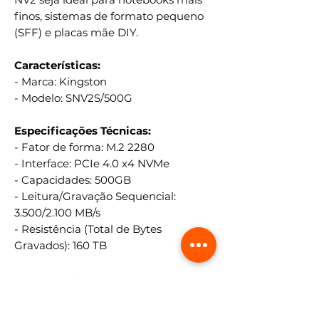
finos, sistemas de formato pequeno
(SFF) e placas mãe DIY.
Características:
- Marca: Kingston
- Modelo: SNV2S/500G
Especificações Técnicas:
- Fator de forma: M.2 2280
- Interface: PCIe 4.0 x4 NVMe
- Capacidades: 500GB
- Leitura/Gravação Sequencial:
3.500/2.100 MB/s
- Resistência (Total de Bytes
Gravados): 160 TB
Consumo de energia:
- 2,3 W Inativo / 2,3 W Médio / 2,2 W
(MAX) Leitura / 4,6 W (MAX)