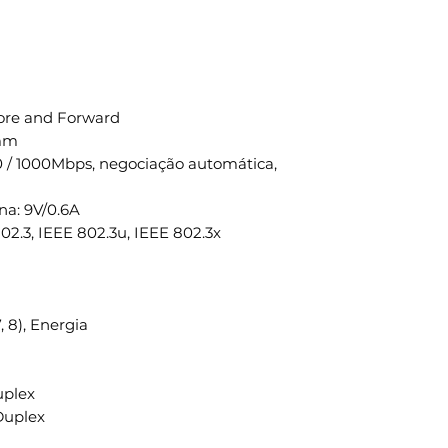
tore and Forward
 mm
100 / 1000Mbps, negociação automática,
na: 9V/0.6A
02.3, IEEE 802.3u, IEEE 802.3x
7, 8), Energia
uplex
Duplex