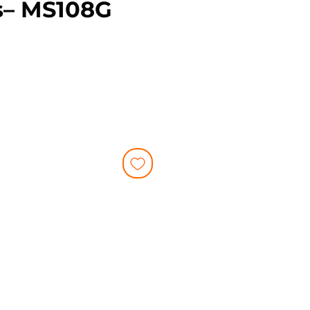
s– MS108G
Preço