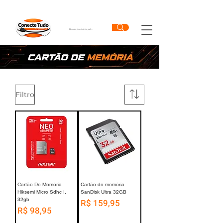
Filtro
Cartão De Memória
Cartão de memória
Hiksemi Micro Sdhc I,
SanDisk Ultra 32GB
32gb
Preço
R$ 159,95
Preço
R$ 98,95