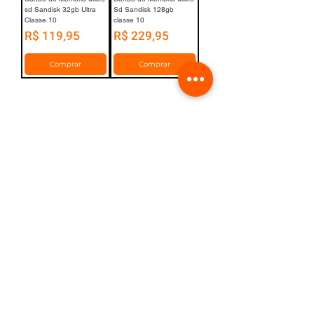
sd Sandisk 32gb Ultra
Sd Sandisk 128gb
Classe 10
classe 10
Preço
Preço
R$ 119,95
R$ 229,95
Comprar
Comprar
1
/
1
SIGA-NOS NO INSTAGRAM
Salvador Norte Shopping
Shopping Riomar
Loja Atibaia/ SP