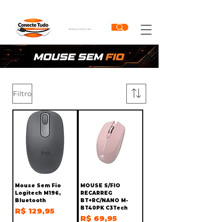
Filtro
Mouse Sem Fio
MOUSE S/FIO
Logitech M196,
RECARREG
Bluetooth
BT+RC/NANO M-
BT40PK C3Tech
Preço
R$ 129,95
Preço
R$ 69,95