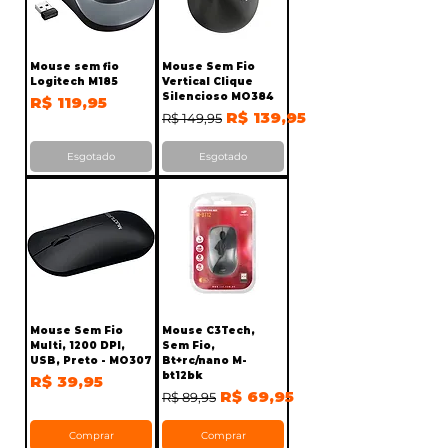
Mouse sem fio
Mouse Sem Fio
Logitech M185
Vertical Clique
Silencioso MO384
Preço
R$ 119,95
Preço normal
Preço promocional
R$ 139,95
R$ 149,95
Esgotado
Esgotado
Mouse Sem Fio
Mouse C3Tech,
Multi, 1200 DPI,
Sem Fio,
USB, Preto - MO307
Bt+rc/nano M-
bt12bk
Preço
R$ 39,95
Preço normal
Preço promocional
R$ 69,95
R$ 89,95
Comprar
Comprar