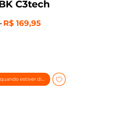
BK C3tech
Preço
Preço
 
R$ 169,95
normal
promocional
quando estiver disponível