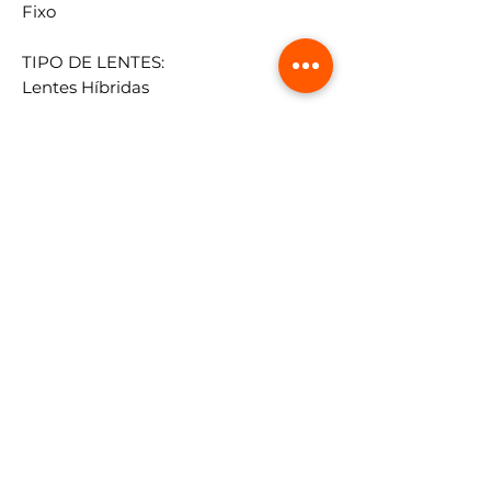
Fixo
TIPO DE LENTES:
Lentes Híbridas
AUTO CORREÇÃO DE LUZ:
Sim
CONEXÃO:
Conexão USB 2.0 Plug-and-Play, com
anel de redução de ruídos.
TAMANHO DO CABO:
Aprox: 1.5 Mts
APLICATIVOS COMPATÍVEIS OU
RECOMENDADOS:
Skype,Zoom,Google Hangouts,Face
Time for Mac,QQ,WeiXin e Outros.