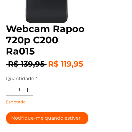
Webcam Rapoo
720p C200
Ra015
Preço
Preço
 R$ 139,95 
R$ 119,95
normal
promociona
Quantidade
*
Esgotado
Notifique-me quando estiver disponível